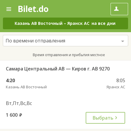
Bilet.do
—
Bilet.do
Поиск
и
покупка
Казань АВ Восточный
–
Яранск АС
на все дни
билетов
на
автобус
По времени отправления
онлайн
Время отправления и прибытия местное
Самара Центральный АВ — Киров г. АВ 9270
4:20
8:05
Казань АВ Восточный
Яранск АС
Вт,Пт,Вс,Вс
1 600
руб.
Выбрать