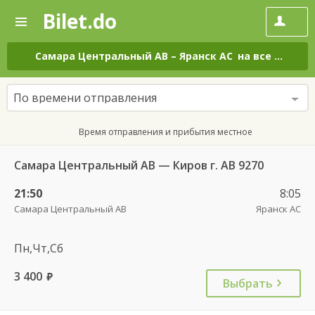
Bilet.do
—
Bilet.do
Поиск
и
покупка
Самара Центральный АВ
–
Яранск АС
на все дни
билетов
на
автобус
По времени отправления
онлайн
Время отправления и прибытия местное
Самара Центральный АВ — Киров г. АВ 9270
21:50
8:05
Самара Центральный АВ
Яранск АС
Пн,Чт,Сб
3 400
руб.
Выбрать