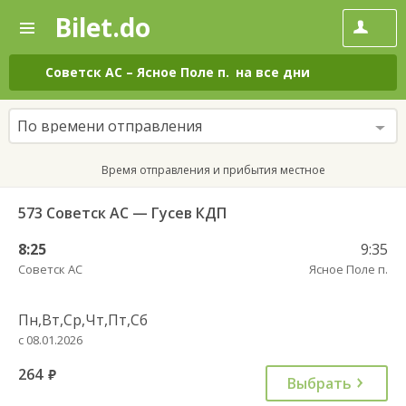
Bilet.do
—
Bilet.do
Поиск
и
покупка
Советск АС
–
Ясное Поле п.
на все дни
билетов
на
автобус
По времени отправления
онлайн
Время отправления и прибытия местное
573 Советск АС — Гусев КДП
8:25
9:35
Советск АС
Ясное Поле п.
Пн,Вт,Ср,Чт,Пт,Сб
с 08.01.2026
264
руб.
Выбрать