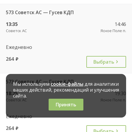
573 Советск АС — Гусев КДП
13:35
14:46
Советск АС
Ясное Поле п.
Ежедневно
264
руб.
Выбрать
573 Советск АС — Гусев КДП
Мы используем
cookie-файлы
для аналитики
ваших действий, рекомендаций и улучшения
18:25
19:30
сайта.
Советск АС
Ясное Поле п.
Принять
Ежедневно
264
руб.
Выбрать