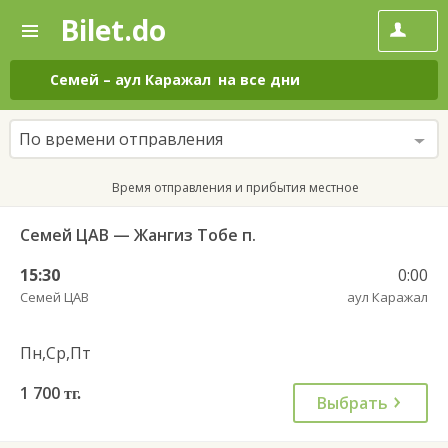
Bilet.do
—
Bilet.do
Поиск
и
покупка
Семей
–
аул Каражал
на все дни
билетов
на
автобус
По времени отправления
онлайн
Время отправления и прибытия местное
Семей ЦАВ — Жангиз Тобе п.
15:30
0:00
Семей ЦАВ
аул Каражал
Пн,Ср,Пт
1 700
тг.
Выбрать