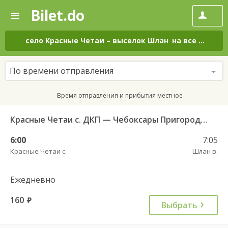
Bilet.do
—
Bilet.do
Поиск
и
покупка
село Красные Четаи
–
выселок Шлан
на все дни
билетов
на
автобус
По времени отправления
онлайн
Время отправления и прибытия местное
Красные Четаи с. ДКП — Чебоксары Пригородный АВ ч/з Аликово с. ДКП 753
6:00
7:05
Красные Четаи с.
Шлан в.
Ежедневно
160
руб.
Выбрать