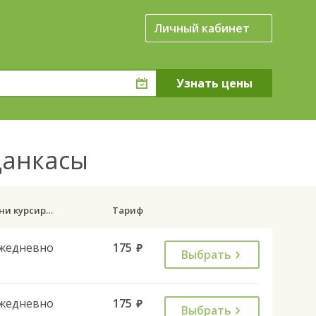
Личный кабинет
данкасы
Дни курсирования
Тариф
жедневно
175
руб.
Выбрать
жедневно
175
руб.
Выбрать