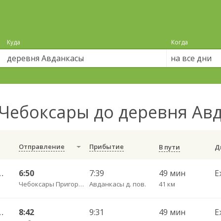
Куда
Когда
на все дни
Чебоксары до деревня Ав
Отправление
Прибытие
В пути
ч/з Сятракасы п.(Моргаушский р-н) 517
6:50
7:39
49 мин
Е
Чебоксары Пригородный АВ
Авданкасы д. пов.
41 км
ч/з Сятракасы п.(Моргаушский р-н) 517
8:42
9:31
49 мин
Е