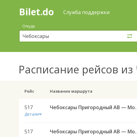
Bilet.do
—
Bilet.do
Поиск
Служба поддержки
и
покупка
Откуда
билетов
на
автобус
онлайн
Расписание рейсов
из 
Рейс
Название маршрута
517
Чебоксары Пригородный АВ — Моргауши с. 
Детали
517
Чебоксары Пригородный АВ — Моргауши с. 