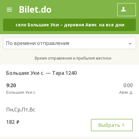
Bilet.do
—
Bilet.do
Поиск
и
покупка
село Большие Уки
–
деревня Авяк
на все дни
билетов
на
автобус
По времени отправления
онлайн
Время отправления и прибытия местное
Большие Уки с. — Тара 1240
9:20
0:00
Большие Уки с.
Авяк д.
Пн,Ср,Пт,Вс
182
руб.
Выбрать