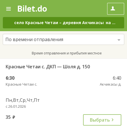
Bilet.do
—
Bilet.do
Поиск
и
покупка
село Красные Четаи
–
деревня Акчикасы
на все дни
билетов
на
автобус
По времени отправления
онлайн
Время отправления и прибытия местное
Красные Четаи с. ДКП — Шоля д. 150
6:30
6:40
Красные Четаи с.
Акчикасы д.
Пн,Вт,Ср,Чт,Пт
с 26.01.2026
35
руб.
Выбрать