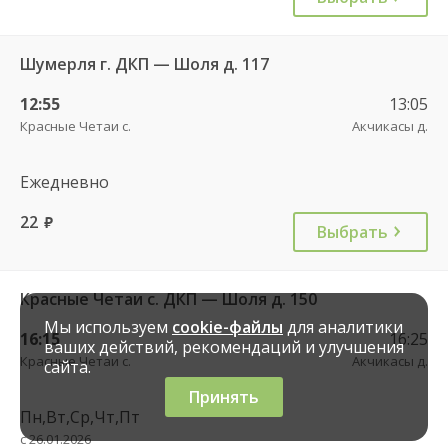
Шумерля г. ДКП — Шоля д. 117
12:55
13:05
Красные Четаи с.
Акчикасы д.
Ежедневно
22
руб.
Выбрать
Красные Четаи с. ДКП — Шоля д. 150
Мы используем
cookie-файлы
для аналитики
16:15
16:25
ваших действий, рекомендаций и улучшения
Красные Четаи с.
Акчикасы д.
сайта.
Принять
Пн,Вт,Ср,Чт,Пт
с 26.01.2026