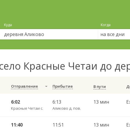
Куда
Когда
на все дни
село Красные Четаи до д
Отправление
Прибытие
В пути
6:02
6:13
13 мин
Е
Красные Четаи с.
Аликово д. пов.
11:40
11:51
13 мин
Е