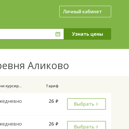
Личный кабинет
еревня Аликово
Дни курсирования
Тариф
жедневно
26
руб.
Выбрать
жедневно
26
руб.
Выбрать