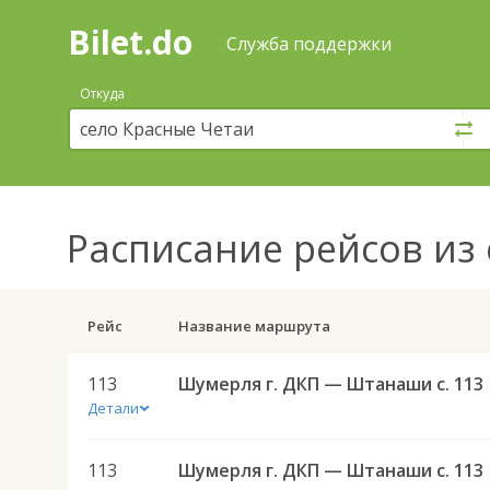
Bilet.do
—
Bilet.do
Поиск
Служба поддержки
и
покупка
Откуда
билетов
на
автобус
онлайн
Расписание рейсов
из 
Рейс
Название маршрута
113
Шумерля г. ДКП — Штанаши с. 113
Детали
113
Шумерля г. ДКП — Штанаши с. 113