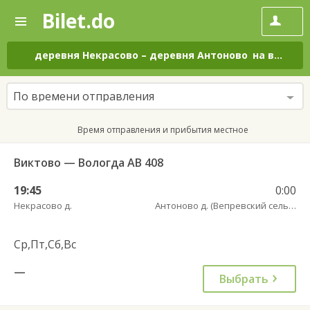
Bilet.do
—
Bilet.do
Поиск
и
покупка
деревня Некрасово
–
деревня Антоново
на все дни
билетов
на
автобус
По времени отправления
онлайн
Время отправления и прибытия местное
Виктово — Вологда АВ 408
19:45
0:00
Некрасово д.
Антоново д. (Вепревский сельсовет)
Ср,Пт,Сб,Вс
—
Выбрать