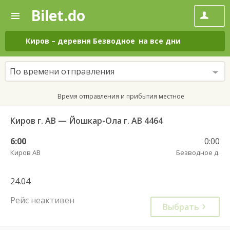
Bilet.do
—
Bilet.do
Поиск
и
покупка
Киров
–
деревня Безводное
на все дни
билетов
на
автобус
По времени отправления
онлайн
Время отправления и прибытия местное
Киров г. АВ — Йошкар-Ола г. АВ 4464
6:00
0:00
Киров АВ
Безводное д.
24.04
Рейс неактивен
Выбрать