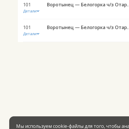
101
Воротынец — Белого
Детали
101
Воротынец — Белого
Детали
Мы используем cookie-файлы для того, чтобы а