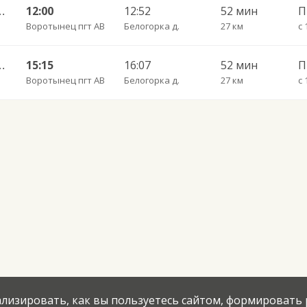
рка ч/з Отары 101
12:00
12:52
52 мин
Воротынец пгт АВ
Белогорка д.
27 км
с 
рка ч/з Отары 101
15:15
16:07
52 мин
Воротынец пгт АВ
Белогорка д.
27 км
с 
нализировать, как вы пользуетесь сайтом, формировать