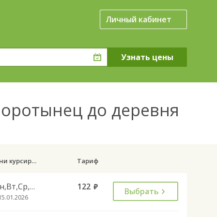
Личный кабинет
Воротынец до деревня
Дни курсирования
Тариф
Пн,Вт,Ср,Чт,Пт,Вс
122
руб.
Выбрать
15.01.2026