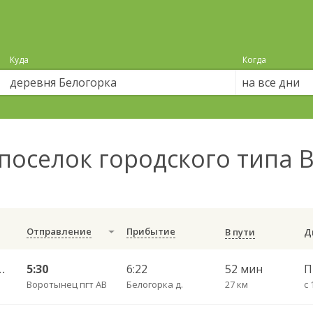
Куда
Когда
на все дни
поселок городского типа 
Отправление
Прибытие
В пути
рка ч/з Отары 101
5:30
6:22
52 мин
Воротынец пгт АВ
Белогорка д.
27 км
с 