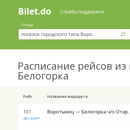
Bilet.do
—
Bilet.do
Поиск
Служба поддержки
и
покупка
Откуда
билетов
на
автобус
онлайн
Расписание рейсов
из 
Белогорка
Рейс
Название маршрута
101
Воротынец — Белого
Детали