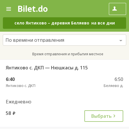
Bilet.do
—
Bilet.do
Поиск
и
покупка
село Янтиково
–
деревня Беляево
на все дни
билетов
на
автобус
По времени отправления
онлайн
Время отправления и прибытия местное
Янтиково с. ДКП — Нюшкасы д. 115
6:40
6:50
Янтиково с. ДКП
Беляево д.
Ежедневно
58
руб.
Выбрать