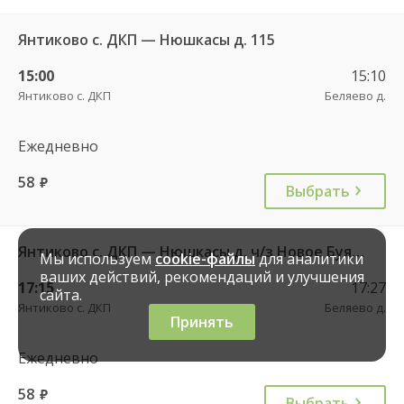
Янтиково с. ДКП — Нюшкасы д. 115
15:00
15:10
Янтиково с. ДКП
Беляево д.
Ежедневно
58
руб.
Выбрать
Янтиково с. ДКП — Нюшкасы д. ч/з Новое Буяново д. 115
Мы используем
cookie-файлы
для аналитики
ваших действий, рекомендаций и улучшения
17:15
17:27
сайта.
Янтиково с. ДКП
Беляево д.
Принять
Ежедневно
58
руб.
Выбрать