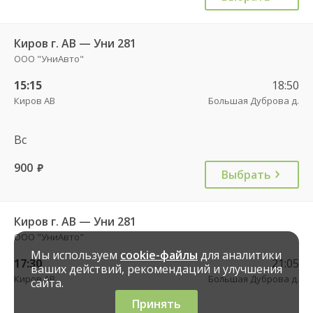
Киров г. АВ — Уни 281
ООО "УниАвто"
15:15
18:50
Киров АВ
Большая Дуброва д.
Вс
900
руб.
Выбрать
Киров г. АВ — Уни 281
ООО "УниАвто"
Мы используем
cookie-файлы
для аналитики
17:30
21:05
ваших действий, рекомендаций и улучшения
Киров АВ
Большая Дуброва д.
сайта.
Принять