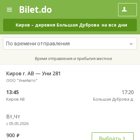
Bilet.do
—
Bilet.do
Поиск
и
покупка
Киров
–
деревня Большая Дуброва
на все дни
билетов
на
автобус
По времени отправления
онлайн
Время отправления и прибытия местное
Киров г. АВ — Уни 281
ООО "УниАвто"
13:45
17:20
Киров АВ
Большая Дуброва д.
Вт,Чт
с 05.05.2026
900
руб.
Выбрать