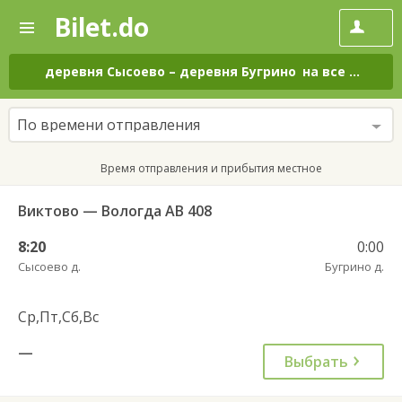
Bilet.do
—
Bilet.do
Поиск
и
покупка
деревня Сысоево
–
деревня Бугрино
на все дни
билетов
на
автобус
По времени отправления
онлайн
Время отправления и прибытия местное
Виктово — Вологда АВ 408
8:20
0:00
Сысоево д.
Бугрино д.
Ср,Пт,Сб,Вс
—
Выбрать