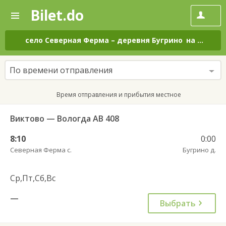
Bilet.do
—
Bilet.do
Поиск
и
покупка
село Северная Ферма
–
деревня Бугрино
на все дни
билетов
на
автобус
По времени отправления
онлайн
Время отправления и прибытия местное
Виктово — Вологда АВ 408
8:10
0:00
Северная Ферма с.
Бугрино д.
Ср,Пт,Сб,Вс
—
Выбрать