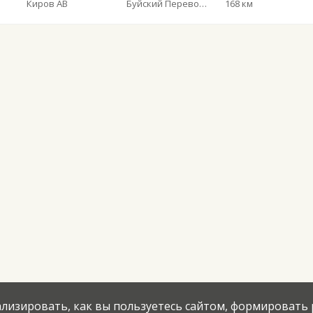
Киров АВ
Буйский Перевоз д.
168 км
нализировать, как вы пользуетесь сайтом, формировать