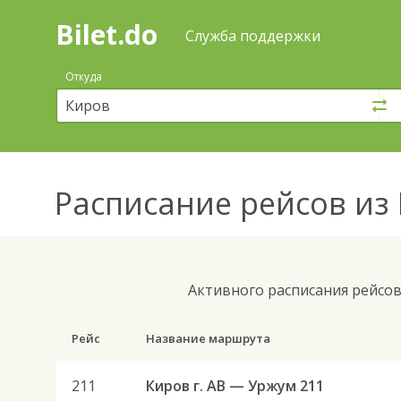
Bilet.do
—
Bilet.do
Поиск
Служба поддержки
и
покупка
Откуда
билетов
на
автобус
онлайн
Расписание рейсов
из 
Активного расписания рейсов
Рейс
Название маршрута
211
Киров г. АВ — Уржум 211