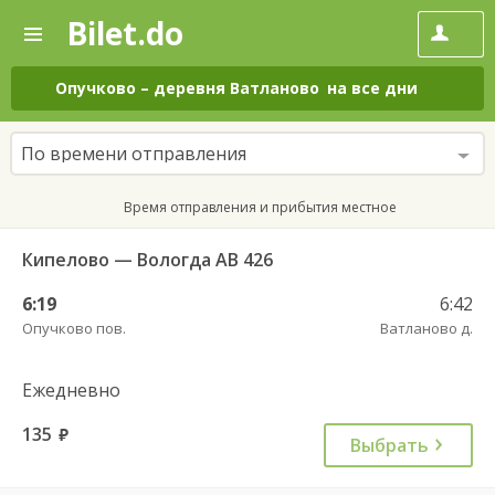
Bilet.do
—
Bilet.do
Поиск
и
покупка
Опучково
–
деревня Ватланово
на все дни
билетов
на
автобус
По времени отправления
онлайн
Время отправления и прибытия местное
Кипелово — Вологда АВ 426
6:19
6:42
Опучково пов.
Ватланово д.
Ежедневно
135
руб.
Выбрать