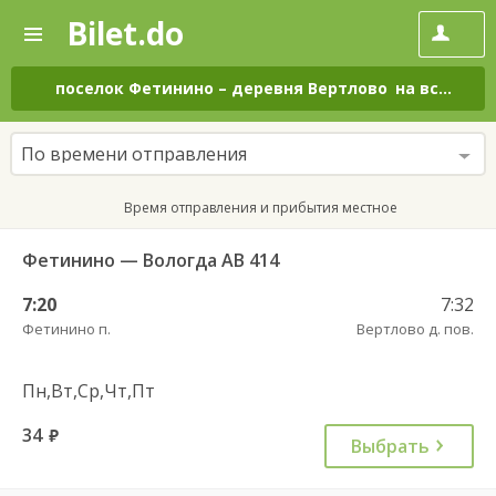
Bilet.do
—
Bilet.do
Поиск
и
покупка
поселок Фетинино
–
деревня Вертлово
на все дни
билетов
на
автобус
По времени отправления
онлайн
Время отправления и прибытия местное
Фетинино — Вологда АВ 414
7:20
7:32
Фетинино п.
Вертлово д. пов.
Пн,Вт,Ср,Чт,Пт
34
руб.
Выбрать