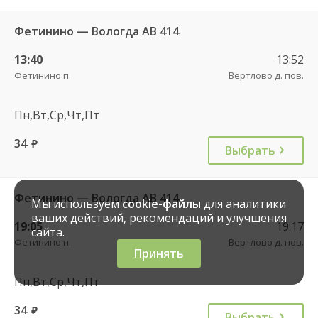
Фетинино — Вологда АВ 414
13:40
13:52
Фетинино п.
Вертлово д. пов.
Пн,Вт,Ср,Чт,Пт
34
руб.
Выбрать
Фетинино — Вологда АВ 414
Мы используем
cookie-файлы
для аналитики
ваших действий, рекомендаций и улучшения
19:05
19:17
сайта.
Фетинино п.
Вертлово д. пов.
Принять
Пн,Вт,Ср,Чт,Пт
34
руб.
Выбрать