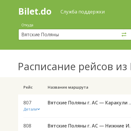
Bilet.do
—
Bilet.do
Поиск
Служба поддержки
и
покупка
Откуда
билетов
на
автобус
онлайн
Расписание рейсов
из 
Рейс
Название маршрута
807
Вятские Поляны г. АС —
Детали
808
Вятские Поляны г. АС