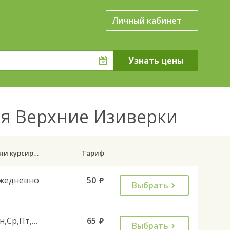
Личный кабинет
ня Верхние Изиверки
Дни курсирования
Тариф
жедневно
50
руб.
Выбрать
Пн,Ср,Пт,Вс
65
руб.
Выбрать