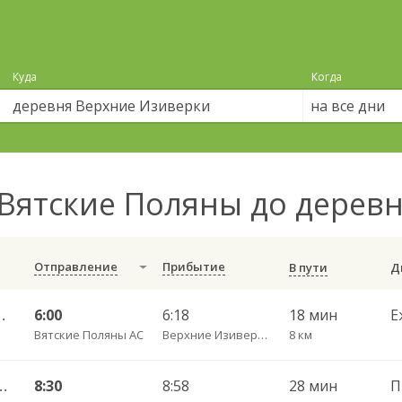
Куда
Когда
на все дни
Вятские Поляны до дерев
Отправление
Прибытие
В пути
 Каракули д. 807
6:00
6:18
18 мин
Е
Вятские Поляны АС
Верхние Изиверки д. пов.
8 км
 — Нижние Изиверки д. 808
8:30
8:58
28 мин