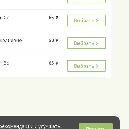
н,Ср
65
руб.
Выбрать
жедневно
50
руб.
Выбрать
т,Вс
65
руб.
Выбрать
 рекомендации и улучшать