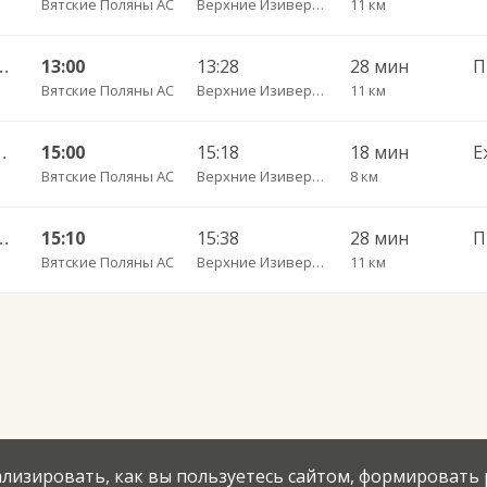
Вятские Поляны АС
Верхние Изиверки д.
11 км
 — Нижние Изиверки д. 808
13:00
13:28
28 мин
П
Вятские Поляны АС
Верхние Изиверки д.
11 км
 Каракули д. 807
15:00
15:18
18 мин
Е
Вятские Поляны АС
Верхние Изиверки д. пов.
8 км
 — Нижние Изиверки д. 808
15:10
15:38
28 мин
П
Вятские Поляны АС
Верхние Изиверки д.
11 км
нализировать, как вы пользуетесь сайтом, формировать