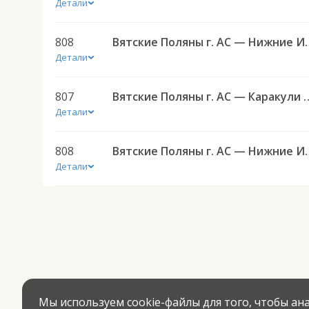
Детали
808
Вятские Поляны г. АС
Детали
807
Вятские Поляны г. АС —
Детали
808
Вятские Поляны г. АС
Детали
Мы используем cookie-файлы для того, чтобы а