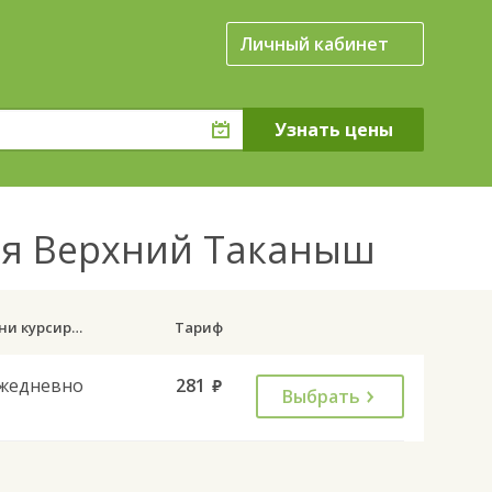
Личный кабинет
ня Верхний Таканыш
Дни курсирования
Тариф
жедневно
281
руб.
Выбрать