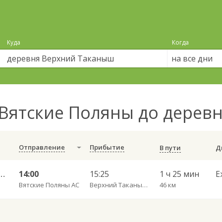
Куда
Когда
на все дни
Вятские Поляны до дерев
Отправление
Прибытие
В пути
 — Набережные Челны АВ 702
14:00
15:25
1 ч 25 мин
Е
Вятские Поляны АС
Верхний Таканыш д.
46 км