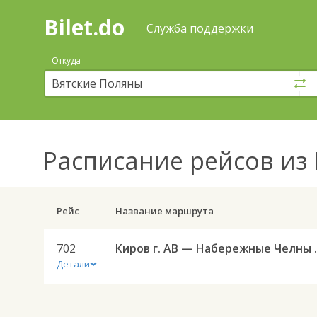
Bilet.do
—
Bilet.do
Поиск
Служба поддержки
и
покупка
Откуда
билетов
на
автобус
онлайн
Расписание рейсов
из 
Рейс
Название маршрута
702
Киров г. АВ
Детали