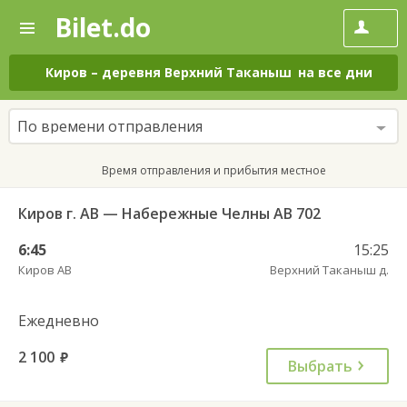
Bilet.do
—
Bilet.do
Поиск
и
покупка
Киров
–
деревня Верхний Таканыш
на все дни
билетов
на
автобус
По времени отправления
онлайн
Время отправления и прибытия местное
Киров г. АВ — Набережные Челны АВ 702
6:45
15:25
Киров АВ
Верхний Таканыш д.
Ежедневно
2 100
руб.
Выбрать