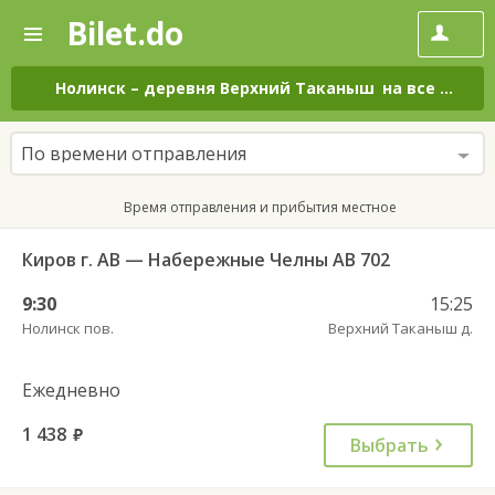
Bilet.do
—
Bilet.do
Поиск
и
покупка
Нолинск
–
деревня Верхний Таканыш
на все дни
билетов
на
автобус
По времени отправления
онлайн
Время отправления и прибытия местное
Киров г. АВ — Набережные Челны АВ 702
9:30
15:25
Нолинск пов.
Верхний Таканыш д.
Ежедневно
1 438
руб.
Выбрать