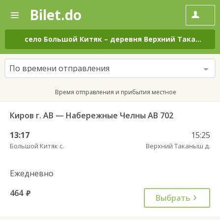
Bilet.do
—
Bilet.do
Поиск
и
покупка
село Большой Китяк
–
деревня Верхний Таканыш
билетов
на
автобус
По времени отправления
онлайн
Время отправления и прибытия местное
Киров г. АВ — Набережные Челны АВ 702
13:17
15:25
Большой Китяк с.
Верхний Таканыш д.
Ежедневно
464
руб.
Выбрать