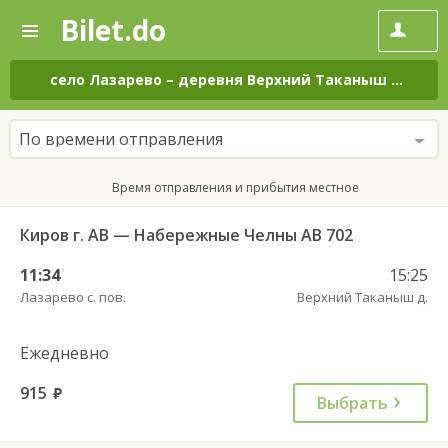
Bilet.do
—
Bilet.do
Поиск
и
покупка
село Лазарево
–
деревня Верхний Таканыш
на все
билетов
на
автобус
По времени отправления
онлайн
Время отправления и прибытия местное
Киров г. АВ — Набережные Челны АВ 702
11:34
15:25
Лазарево с. пов.
Верхний Таканыш д.
Ежедневно
915
руб.
Выбрать