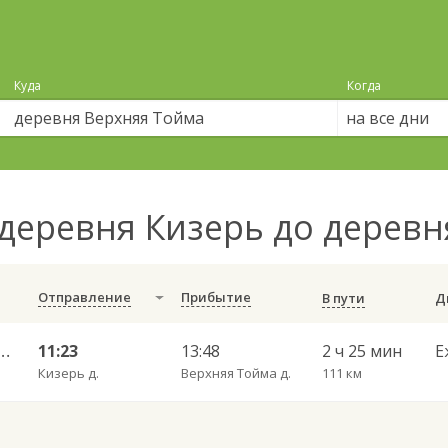
Куда
Когда
на все дни
деревня Кизерь до дерев
Отправление
Прибытие
В пути
 — Набережные Челны АВ 702
11:23
13:48
2 ч 25 мин
Е
Кизерь д.
Верхняя Тойма д.
111 км