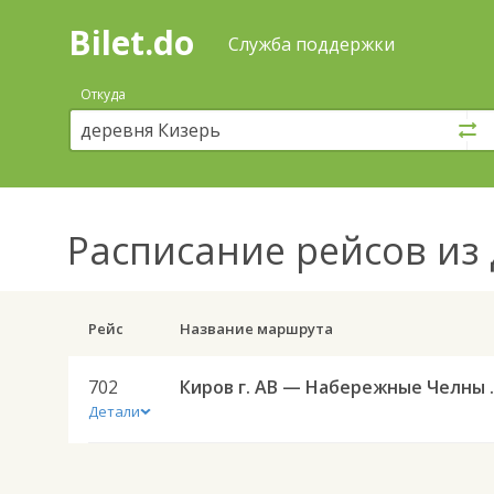
Bilet.do
—
Bilet.do
Поиск
Служба поддержки
и
покупка
Откуда
билетов
на
автобус
онлайн
Расписание рейсов
из 
Рейс
Название маршрута
702
Киров г. АВ
Детали