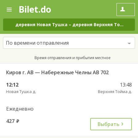
Bilet.do
—
Bilet.do
Поиск
и
покупка
деревня Новая Тушка
–
деревня Верхняя Тойма
на
билетов
на
автобус
По времени отправления
онлайн
Время отправления и прибытия местное
Киров г. АВ — Набережные Челны АВ 702
12:12
13:48
Новая Тушка д.
Верхняя Тойма д.
Ежедневно
427
руб.
Выбрать