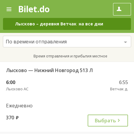
Bilet.do
—
Bilet.do
Поиск
и
покупка
Лысково
–
деревня Ветчак
на все дни
билетов
на
автобус
По времени отправления
онлайн
Время отправления и прибытия местное
Лысково — Нижний Новгород 513 Л
6:00
6:55
Лысково АС
Ветчак д.
Ежедневно
370
руб.
Выбрать