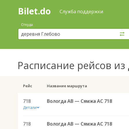
Bilet.do
—
Bilet.do
Поиск
Служба поддержки
и
покупка
Откуда
билетов
на
автобус
онлайн
Расписание рейсов
из 
Рейс
Название маршрута
718
Вологда АВ — Сямжа АС 718
Детали
718
Вологда АВ — Сямжа АС 718