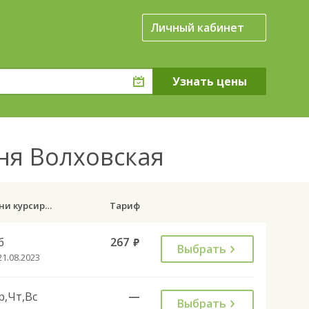
Личный кабинет
вня Волховская
Дни курсирования
Тариф
б
267
руб.
Выбрать
21.08.2023
р,Чт,Вс
—
Выбрать