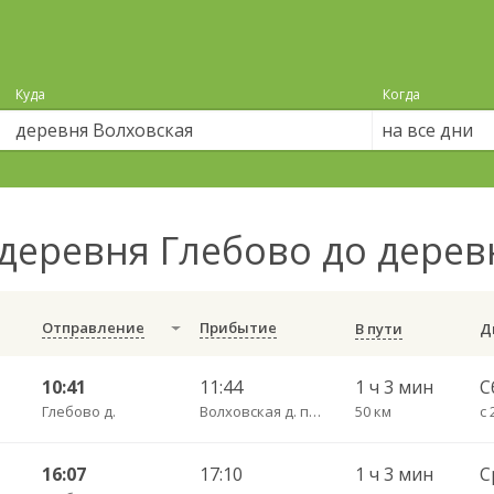
Куда
Когда
на все дни
деревня Глебово до дере
Отправление
Прибытие
В пути
10:41
11:44
1 ч 3 мин
С
Глебово д.
Волховская д. пов.
50 км
с 
16:07
17:10
1 ч 3 мин
С