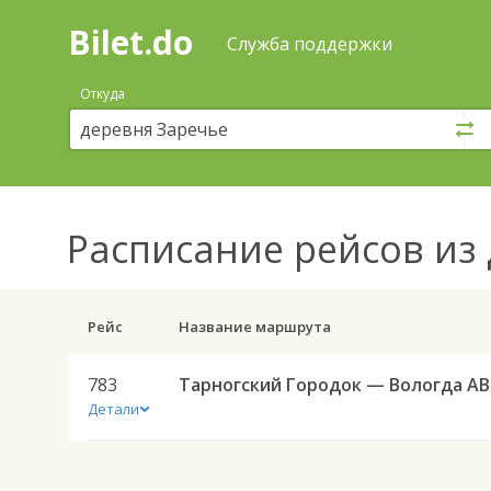
Bilet.do
—
Bilet.do
Поиск
Служба поддержки
и
покупка
Откуда
билетов
на
автобус
онлайн
Расписание рейсов
из 
Рейс
Название маршрута
783
Тар
Детали