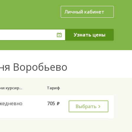
Личный кабинет
вня Воробьево
Дни курсирования
Тариф
жедневно
705
руб.
Выбрать