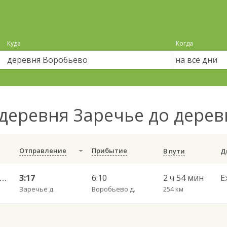
Куда
Когда
на все дни
деревня Заречье до дере
Отправление
Прибытие
В пути
ногский Городок — Вологда АВ 783
3:17
6:10
2 ч 54 мин
Е
Заречье д.
Воробьево д.
254 км