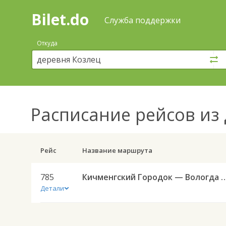
Bilet.do
—
Bilet.do
Поиск
Служба поддержки
и
покупка
Откуда
билетов
на
автобус
онлайн
Расписание рейсов
из 
Рейс
Название маршрута
785
Кичменгский Городок — Воло
Детали