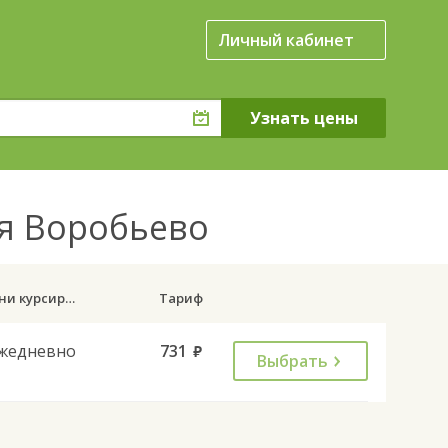
Личный кабинет
ня Воробьево
Дни курсирования
Тариф
жедневно
731
руб.
Выбрать