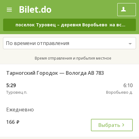
Bilet.do
—
Bilet.do
Поиск
и
покупка
поселок Туровец
–
деревня Воробьево
на все дни
билетов
на
автобус
По времени отправления
онлайн
Время отправления и прибытия местное
Тарногский Городок — Вологда АВ 783
5:29
6:10
Туровец п.
Воробьево д.
Ежедневно
166
руб.
Выбрать