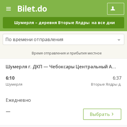
Bilet.do
—
Bilet.do
Поиск
и
покупка
Шумерля
–
деревня Вторые Ялдры
на все дни
билетов
на
автобус
По времени отправления
онлайн
Время отправления и прибытия местное
Шумерля г. ДКП — Чебоксары Центральный АВ 532
6:10
6:37
Шумерля
Вторые Ялдры д.
Ежедневно
—
Выбрать