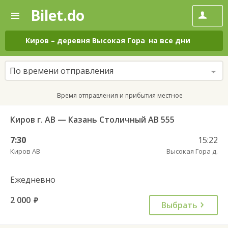
Bilet.do
—
Bilet.do
Поиск
и
покупка
Киров
–
деревня Высокая Гора
на все дни
билетов
на
автобус
По времени отправления
онлайн
Время отправления и прибытия местное
Киров г. АВ — Казань Столичный АВ 555
7:30
15:22
Киров АВ
Высокая Гора д.
Ежедневно
2 000
руб.
Выбрать