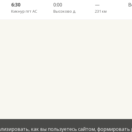
6:30
0:00
—
В
Кикнур пгт АС
Высоково д.
231 км
нализировать, как вы пользуетесь сайтом, формировать