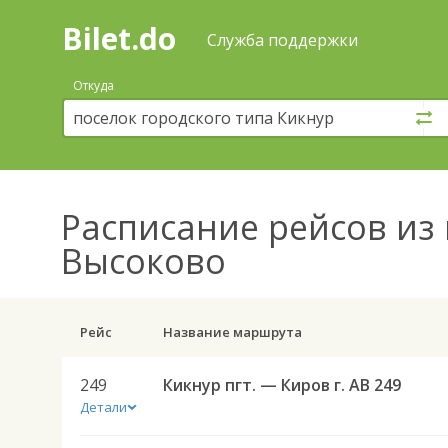
Bilet.do
—
Bilet.do
Поиск
Служба поддержки
и
покупка
Откуда
билетов
на
автобус
онлайн
Расписание рейсов
из 
Высоково
Рейс
Название маршрута
249
Кикнур пгт. — Киров г. АВ 249
Детали