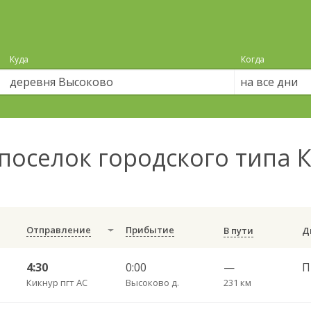
Куда
Когда
на все дни
поселок городского типа 
Отправление
Прибытие
В пути
4:30
0:00
—
Кикнур пгт АС
Высоково д.
231 км