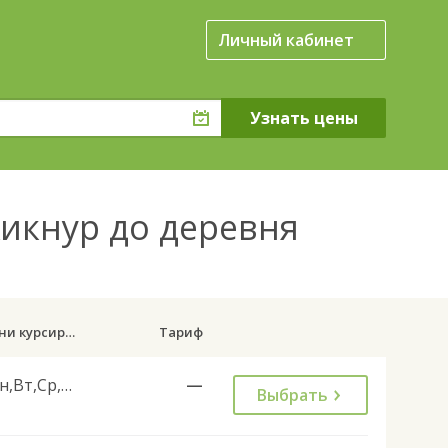
Личный кабинет
Кикнур до деревня
Дни курсирования
Тариф
Пн,Вт,Ср,Чт,Пт,Сб
—
Выбрать