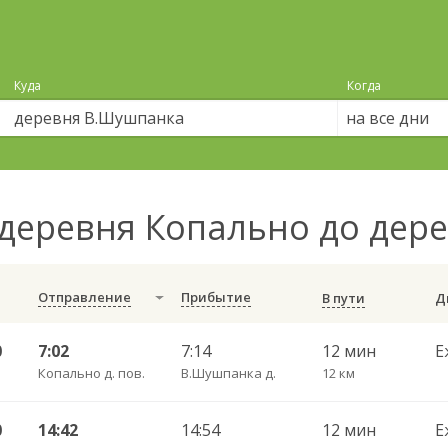
Куда
Когда
на все дни
деревня Копально до де
Отправление
Прибытие
В пути
0
7:02
7:14
12 мин
Е
Копально д. пов.
В.Шушпанка д.
12 км
0
14:42
14:54
12 мин
Е