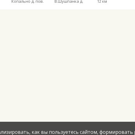
Копально д. пов.
В.Шушпанка д.
12 км
нализировать, как вы пользуетесь сайтом, формировать