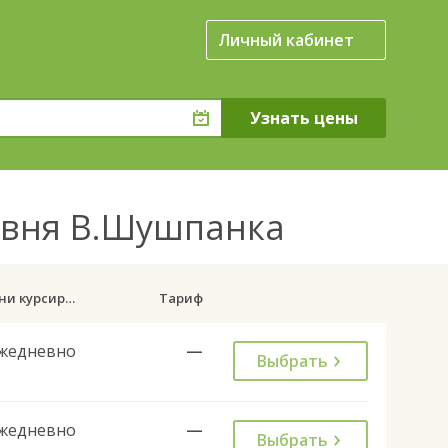
Личный кабинет
ревня В.Шушпанка
Дни курсирования
Тариф
жедневно
—
Выбрать
жедневно
—
Выбрать