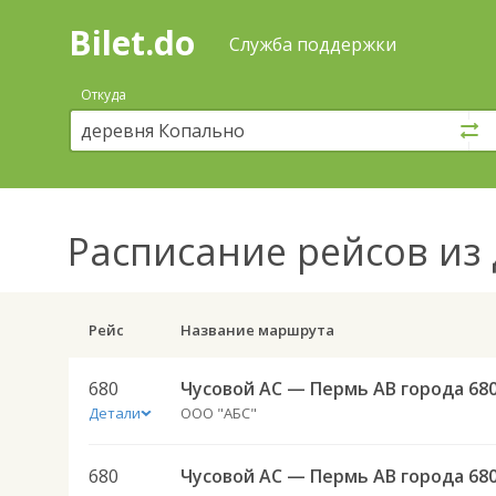
Bilet.do
—
Bilet.do
Поиск
Служба поддержки
и
покупка
Откуда
билетов
на
автобус
онлайн
Расписание рейсов
из 
Рейс
Название маршрута
680
Чусовой АС — Пермь АВ города 68
Детали
ООО "АБС"
680
Чусовой АС — Пермь АВ города 68