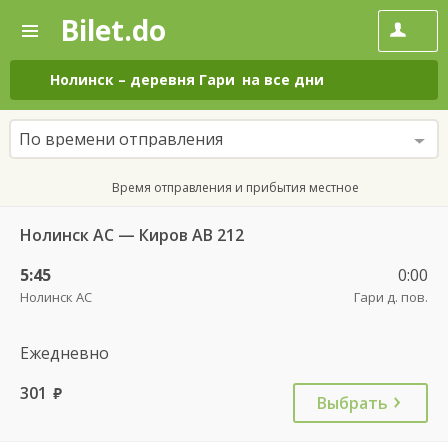
Bilet.do
—
Bilet.do
Поиск
и
покупка
Нолинск
–
деревня Гари
на все дни
билетов
на
автобус
По времени отправления
онлайн
Время отправления и прибытия местное
Нолинск АС — Киров АВ 212
5:45
0:00
Нолинск АС
Гари д. пов.
Ежедневно
301
руб.
Выбрать