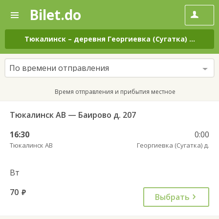
Bilet.do
—
Bilet.do
Поиск
и
покупка
Тюкалинск
–
деревня Георгиевка (Сугатка)
на все 
билетов
на
автобус
По времени отправления
онлайн
Время отправления и прибытия местное
Тюкалинск АВ — Баирово д. 207
16:30
0:00
Тюкалинск АВ
Георгиевка (Сугатка) д.
Вт
70
руб.
Выбрать