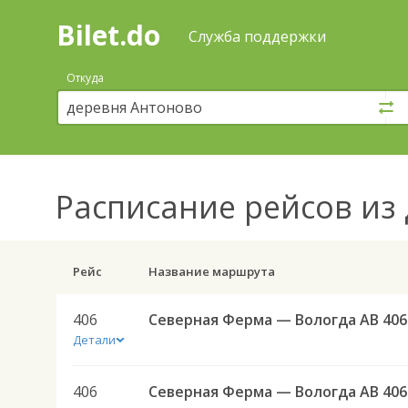
Bilet.do
—
Bilet.do
Поиск
Служба поддержки
и
покупка
Откуда
билетов
на
автобус
онлайн
Расписание рейсов
из 
Рейс
Название маршрута
406
Северная Ферма — Вологда АВ 406
Детали
406
Северная Ферма — Вологда АВ 406