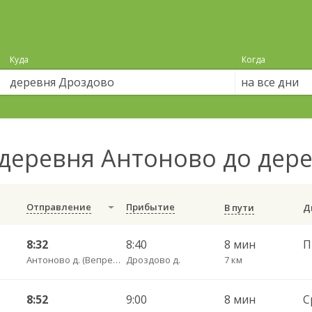
Куда
Когда
на все дни
деревня Антоново до дер
Отправление
Прибытие
В пути
8:32
8:40
8 мин
П
Антоново д. (Вепревский сельсовет)
Дроздово д.
7 км
8:52
9:00
8 мин