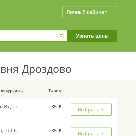
Личный кабинет
евня Дроздово
Дни курсирования
Тариф
н,Вт,Чт
35
руб.
Выбрать
Ср,Пт,Сб,Вс
35
руб.
Выбрать