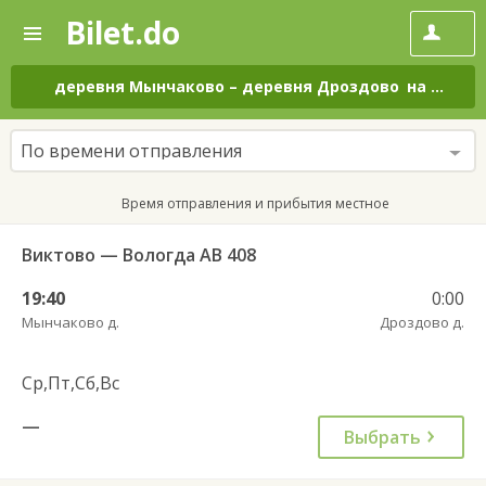
Bilet.do
—
Bilet.do
Поиск
и
покупка
деревня Мынчаково
–
деревня Дроздово
на все дни
билетов
на
автобус
По времени отправления
онлайн
Время отправления и прибытия местное
Виктово — Вологда АВ 408
19:40
0:00
Мынчаково д.
Дроздово д.
Ср,Пт,Сб,Вс
—
Выбрать