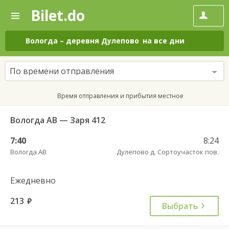
Bilet.do
—
Bilet.do
Поиск
и
покупка
Вологда
–
деревня Дулепово
на все дни
билетов
на
автобус
По времени отправления
онлайн
Время отправления и прибытия местное
Вологда АВ — Заря 412
7:40
8:24
Вологда АВ
Дулепово д. Сортоучасток пов.
Ежедневно
213
руб.
Выбрать