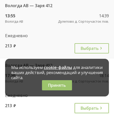
Вологда АВ — Заря 412
13:55
14:39
Вологда АВ
Дулепово д. Сортоучасток пов.
Ежедневно
213
руб.
Выбрать
Вологда АВ — Заря 412
Мы используем
cookie-файлы
для аналитики
ваших действий, рекомендаций и улучшения
17:30
18:14
сайта.
Вологда АВ
Дулепово д. Сортоучасток пов.
Принять
Ежедневно
213
руб.
Выбрать