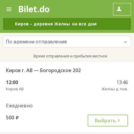
Bilet.do
—
Bilet.do
Поиск
и
покупка
Киров
–
деревня Желны
на все дни
билетов
на
автобус
По времени отправления
онлайн
Время отправления и прибытия местное
Киров г. АВ — Богородское 202
12:00
13:46
Киров АВ
Желны д. пов.
Ежедневно
500
руб.
Выбрать