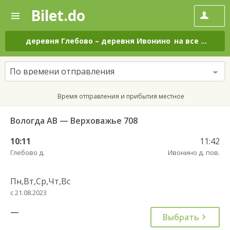
Bilet.do
—
Bilet.do
Поиск
и
покупка
деревня Глебово
–
деревня Ивонино
на все дни
билетов
на
автобус
По времени отправления
онлайн
Время отправления и прибытия местное
Вологда АВ — Верховажье 708
10:11
11:42
Глебово д.
Ивонино д. пов.
Пн,Вт,Ср,Чт,Вс
с 21.08.2023
—
Выбрать