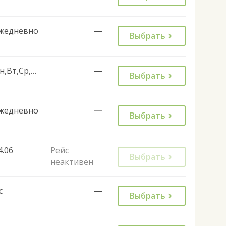
жедневно
—
Выбрать
Пн,Вт,Ср,Чт,Пт
—
Выбрать
жедневно
—
Выбрать
4.06
Рейс
Выбрать
неактивен
с
—
Выбрать