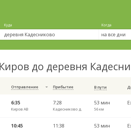
Куда
Когда
на все дни
Киров до деревня Кадесн
Отправление
Прибытие
В пути
6:35
7:28
53 мин
Е
Киров АВ
Кадесниково д.
56 км
10:45
11:38
53 мин
Е