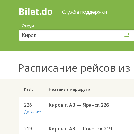
Bilet.do
—
Bilet.do
Поиск
Служба поддержки
и
покупка
Откуда
билетов
на
автобус
онлайн
Расписание рейсов
из 
Рейс
Название маршрута
226
Киров г. АВ — Яранск 226
Детали
219
Киров г. АВ — Советск 219