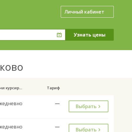
Личный кабинет
иково
Дни курсирования
Тариф
жедневно
—
Выбрать
жедневно
—
Выбрать