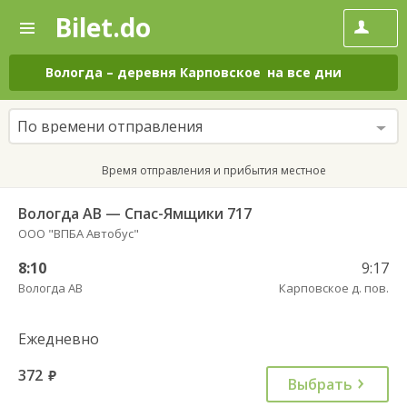
Bilet.do
—
Bilet.do
Поиск
и
покупка
Вологда
–
деревня Карповское
на все дни
билетов
на
автобус
По времени отправления
онлайн
Время отправления и прибытия местное
Вологда АВ — Спас-Ямщики 717
ООО "ВПБА Автобус"
8:10
9:17
Вологда АВ
Карповское д. пов.
Ежедневно
372
руб.
Выбрать