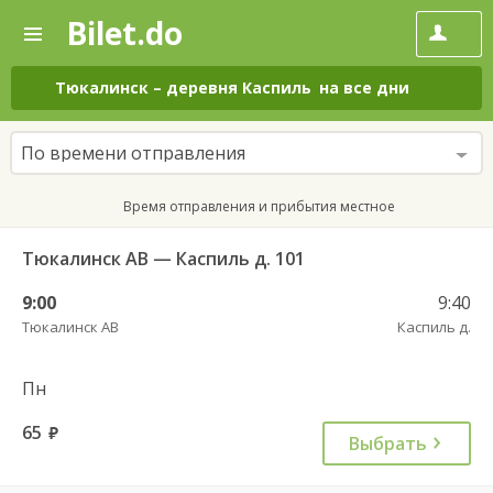
Bilet.do
—
Bilet.do
Поиск
и
покупка
Тюкалинск
–
деревня Каспиль
на все дни
билетов
на
автобус
По времени отправления
онлайн
Время отправления и прибытия местное
Тюкалинск АВ — Каспиль д. 101
9:00
9:40
Тюкалинск АВ
Каспиль д.
Пн
65
руб.
Выбрать