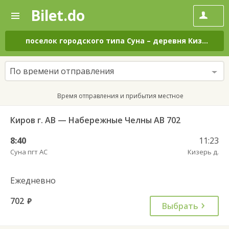
Bilet.do
—
Bilet.do
Поиск
и
покупка
поселок городского типа Суна
–
деревня Кизерь
на
билетов
на
автобус
По времени отправления
онлайн
Время отправления и прибытия местное
Киров г. АВ — Набережные Челны АВ 702
8:40
11:23
Суна пгт АС
Кизерь д.
Ежедневно
702
руб.
Выбрать