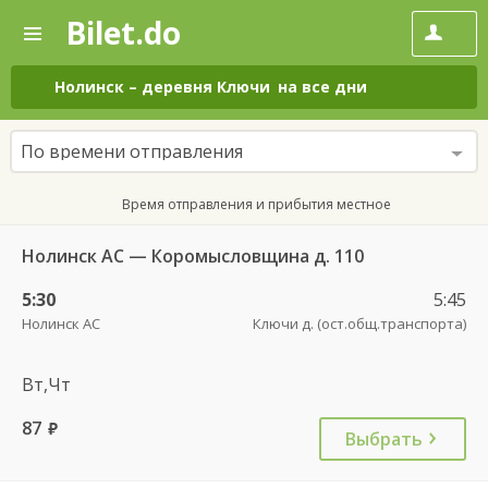
Bilet.do
—
Bilet.do
Поиск
и
покупка
Нолинск
–
деревня Ключи
на все дни
билетов
на
автобус
По времени отправления
онлайн
Время отправления и прибытия местное
Нолинск АС — Коромысловщина д. 110
5:30
5:45
Нолинск АС
Ключи д. (ост.общ.транспорта)
Вт,Чт
87
руб.
Выбрать