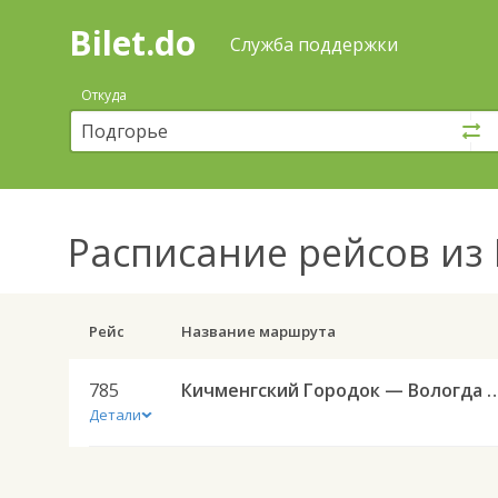
Bilet.do
—
Bilet.do
Поиск
Служба поддержки
и
покупка
Откуда
билетов
на
автобус
онлайн
Расписание рейсов
из 
Рейс
Название маршрута
785
Кичменгский Городок — Воло
Детали