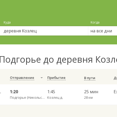
Куда
Когда
на все дни
Подгорье до деревня Коз
Отправление
Прибытие
В пути
гда АВ 785
1:20
1:45
25 мин
Е
Подгорье (Никольский) пов.
Козлец д.
28 км