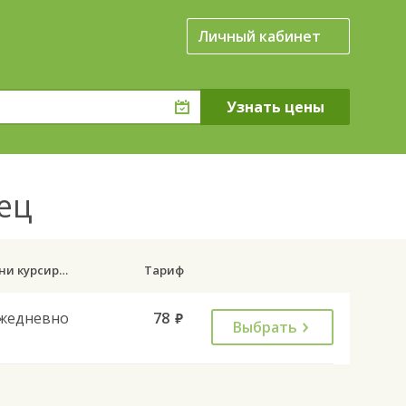
Личный кабинет
лец
Дни курсирования
Тариф
жедневно
78
руб.
Выбрать