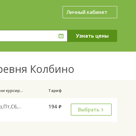
Личный кабинет
еревня Колбино
Дни курсирования
Тариф
Ср,Пт,Сб,Вс
194
руб.
Выбрать