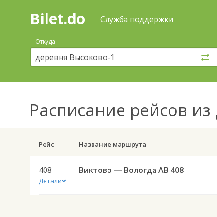
Bilet.do
—
Bilet.do
Поиск
Служба поддержки
и
покупка
Откуда
билетов
на
автобус
онлайн
Расписание рейсов
из 
Рейс
Название маршрута
408
Виктово — Вологда АВ 408
Детали